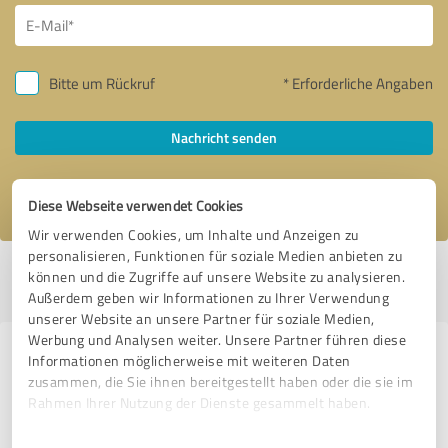
Bitte um Rückruf
* Erforderliche Angaben
Nachricht senden
Ich stimme den
Datenschutzbestimmungen
zu.
Diese Webseite verwendet Cookies
Wir verwenden Cookies, um Inhalte und Anzeigen zu
personalisieren, Funktionen für soziale Medien anbieten zu
Profil aktiv seit 12.12.2023 |
Letzte Aktualisierung: 18.07.2026
|
Profil
können und die Zugriffe auf unsere Website zu analysieren.
melden
Außerdem geben wir Informationen zu Ihrer Verwendung
unserer Website an unsere Partner für soziale Medien,
Werbung und Analysen weiter. Unsere Partner führen diese
Erfahrungen zu weiteren
Informationen möglicherweise mit weiteren Daten
zusammen, die Sie ihnen bereitgestellt haben oder die sie im
Anbietern aus dem Bereich
Rahmen Ihrer Nutzung der Dienste gesammelt haben.
Dienstleistungen
Einwilligungsauswahl
Impressum
|
Datenschutzbestimmungen