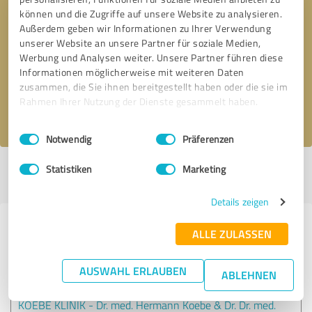
können und die Zugriffe auf unsere Website zu analysieren.
Außerdem geben wir Informationen zu Ihrer Verwendung
Bitte um Rückruf
* Erforderliche Angaben
unserer Website an unsere Partner für soziale Medien,
Werbung und Analysen weiter. Unsere Partner führen diese
Informationen möglicherweise mit weiteren Daten
Nachricht senden
zusammen, die Sie ihnen bereitgestellt haben oder die sie im
Rahmen Ihrer Nutzung der Dienste gesammelt haben.
Ich stimme den
Datenschutzbestimmungen
zu.
Einwilligungsauswahl
Impressum
|
Datenschutzbestimmungen
Notwendig
Präferenzen
Statistiken
Marketing
Profil aktiv seit 30.11.2020 |
Letzte Aktualisierung: 24.08.2021
|
Profil
melden
Details zeigen
Erfahrungen zu weiteren
ALLE ZULASSEN
Anbietern aus dem Bereich Ärzte &
Heilpraktiker
AUSWAHL ERLAUBEN
ABLEHNEN
KOEBE KLINIK - Dr. med. Hermann Koebe & Dr. Dr. med.