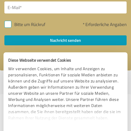
Bitte um Rückruf
* Erforderliche Angaben
Nachricht senden
Ich stimme den
Datenschutzbestimmungen
zu.
Diese Webseite verwendet Cookies
Wir verwenden Cookies, um Inhalte und Anzeigen zu
personalisieren, Funktionen für soziale Medien anbieten zu
Profil aktiv seit 23.08.2022 |
Letzte Aktualisierung: 16.07.2026
|
Profil
können und die Zugriffe auf unsere Website zu analysieren.
melden
Außerdem geben wir Informationen zu Ihrer Verwendung
unserer Website an unsere Partner für soziale Medien,
Werbung und Analysen weiter. Unsere Partner führen diese
Erfahrungen zu weiteren
Informationen möglicherweise mit weiteren Daten
zusammen, die Sie ihnen bereitgestellt haben oder die sie im
Anbietern aus dem Bereich
Rahmen Ihrer Nutzung der Dienste gesammelt haben.
Dienstleistungen
Einwilligungsauswahl
Impressum
|
Datenschutzbestimmungen