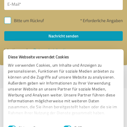
Bitte um Rückruf
* Erforderliche Angaben
Nachricht senden
Ich stimme den
Datenschutzbestimmungen
zu.
Diese Webseite verwendet Cookies
Wir verwenden Cookies, um Inhalte und Anzeigen zu
personalisieren, Funktionen für soziale Medien anbieten zu
Profil aktiv seit 22.10.2020 |
Letzte Aktualisierung: 22.10.2020
|
Profil
können und die Zugriffe auf unsere Website zu analysieren.
melden
Außerdem geben wir Informationen zu Ihrer Verwendung
unserer Website an unsere Partner für soziale Medien,
Werbung und Analysen weiter. Unsere Partner führen diese
Erfahrungen zu weiteren
Informationen möglicherweise mit weiteren Daten
Anbietern aus dem Bereich
zusammen, die Sie ihnen bereitgestellt haben oder die sie im
Rahmen Ihrer Nutzung der Dienste gesammelt haben.
Dienstleistungen
Einwilligungsauswahl
Impressum
|
Datenschutzbestimmungen