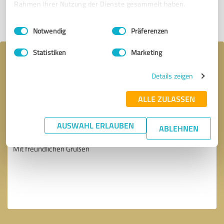
Rahmen Ihrer Nutzung der Dienste gesammelt haben.
Profil teilen
Einwilligungsauswahl
Impressum
|
Datenschutzbestimmungen
Notwendig
Präferenzen
Statistiken
Marketing
Ihre Nachricht an Rorbach - Event &
Sound
Details zeigen
ALLE ZULASSEN
AUSWAHL ERLAUBEN
ABLEHNEN