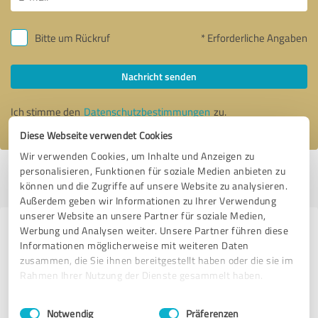
Bitte um Rückruf
* Erforderliche Angaben
Nachricht senden
Ich stimme den
Datenschutzbestimmungen
zu.
Diese Webseite verwendet Cookies
Wir verwenden Cookies, um Inhalte und Anzeigen zu
personalisieren, Funktionen für soziale Medien anbieten zu
Profil aktiv seit 29.06.2018 |
Letzte Aktualisierung: 04.08.2026
|
Profil
können und die Zugriffe auf unsere Website zu analysieren.
melden
Außerdem geben wir Informationen zu Ihrer Verwendung
unserer Website an unsere Partner für soziale Medien,
Werbung und Analysen weiter. Unsere Partner führen diese
Erfahrungen zu weiteren
Informationen möglicherweise mit weiteren Daten
Anbietern aus dem Bereich Events
zusammen, die Sie ihnen bereitgestellt haben oder die sie im
& Entertainment
Rahmen Ihrer Nutzung der Dienste gesammelt haben.
Einwilligungsauswahl
Impressum
|
Datenschutzbestimmungen
Online Event Box
Notwendig
Präferenzen