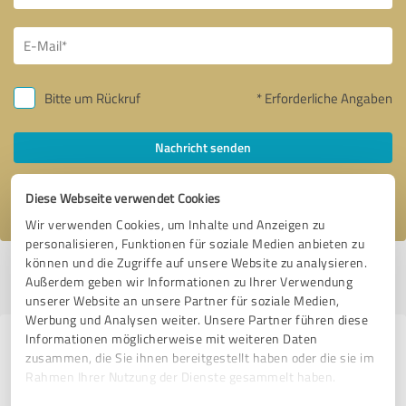
Bitte um Rückruf
* Erforderliche Angaben
Nachricht senden
Ich stimme den
Datenschutzbestimmungen
zu.
Diese Webseite verwendet Cookies
Wir verwenden Cookies, um Inhalte und Anzeigen zu
personalisieren, Funktionen für soziale Medien anbieten zu
können und die Zugriffe auf unsere Website zu analysieren.
Profil aktiv seit 12.07.2020 |
Letzte Aktualisierung: 31.01.2021
|
Profil
Außerdem geben wir Informationen zu Ihrer Verwendung
melden
unserer Website an unsere Partner für soziale Medien,
Werbung und Analysen weiter. Unsere Partner führen diese
Informationen möglicherweise mit weiteren Daten
Erfahrungen zu weiteren
zusammen, die Sie ihnen bereitgestellt haben oder die sie im
Anbietern aus dem Bereich
Rahmen Ihrer Nutzung der Dienste gesammelt haben.
Coaching