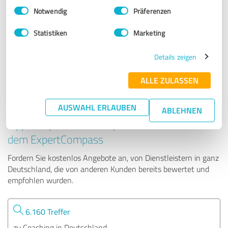
Einwilligungsauswahl
Impressum
|
Datenschutzbestimmungen
Notwendig
Präferenzen
Elena Jakob
Statistiken
Marketing
117 Bewertungen
Details zeigen
ALLE ZULASSEN
4.98 von 5
AUSWAHL ERLAUBEN
ABLEHNEN
Tipp: Die passenden Experten finden - mit
dem ExpertCompass
Fordern Sie kostenlos Angebote an, von Dienstleistern in ganz
Deutschland, die von anderen Kunden bereits bewertet und
empfohlen wurden.
6.160 Treffer
zu Coaching in Deutschland