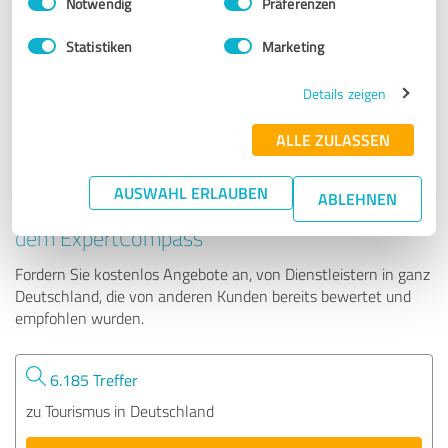
Notwendig
Präferenzen
Reisebüro Bromann
Statistiken
Marketing
62 Bewertungen
Details zeigen
4.95 von 5
ALLE ZULASSEN
AUSWAHL ERLAUBEN
ABLEHNEN
Tipp: Die passenden Experten finden - mit
dem ExpertCompass
Fordern Sie kostenlos Angebote an, von Dienstleistern in ganz
Deutschland, die von anderen Kunden bereits bewertet und
empfohlen wurden.
6.185 Treffer
zu Tourismus in Deutschland