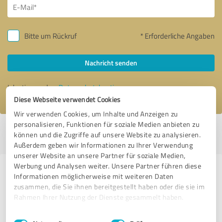
Bitte um Rückruf
* Erforderliche Angaben
Nachricht senden
Ich stimme den
Datenschutzbestimmungen
zu.
Diese Webseite verwendet Cookies
Wir verwenden Cookies, um Inhalte und Anzeigen zu
personalisieren, Funktionen für soziale Medien anbieten zu
Profil aktiv seit 30.07.2024 |
Letzte Aktualisierung: 25.06.2026
|
Profil
können und die Zugriffe auf unsere Website zu analysieren.
melden
Außerdem geben wir Informationen zu Ihrer Verwendung
unserer Website an unsere Partner für soziale Medien,
Werbung und Analysen weiter. Unsere Partner führen diese
Erfahrungen zu weiteren
Informationen möglicherweise mit weiteren Daten
Anbietern aus dem Bereich
zusammen, die Sie ihnen bereitgestellt haben oder die sie im
Rahmen Ihrer Nutzung der Dienste gesammelt haben.
Tourismus
Einwilligungsauswahl
Impressum
|
Datenschutzbestimmungen