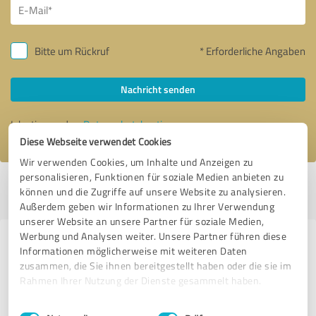
Bitte um Rückruf
* Erforderliche Angaben
Nachricht senden
Ich stimme den
Datenschutzbestimmungen
zu.
Diese Webseite verwendet Cookies
Wir verwenden Cookies, um Inhalte und Anzeigen zu
personalisieren, Funktionen für soziale Medien anbieten zu
Profil aktiv seit 01.01.2019 |
Letzte Aktualisierung: 31.07.2026
|
Profil
können und die Zugriffe auf unsere Website zu analysieren.
melden
Außerdem geben wir Informationen zu Ihrer Verwendung
unserer Website an unsere Partner für soziale Medien,
Werbung und Analysen weiter. Unsere Partner führen diese
Erfahrungen zu weiteren
Informationen möglicherweise mit weiteren Daten
Anbietern aus dem Bereich
zusammen, die Sie ihnen bereitgestellt haben oder die sie im
Rahmen Ihrer Nutzung der Dienste gesammelt haben.
Dienstleistungen
Einwilligungsauswahl
Impressum
|
Datenschutzbestimmungen