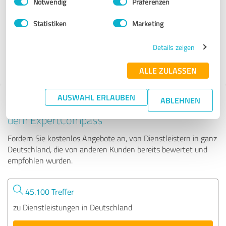
Notwendig
Präferenzen
Kerstin Biß | Räume für mehr...
Statistiken
Marketing
72 Bewertungen
Details zeigen
ALLE ZULASSEN
AUSWAHL ERLAUBEN
ABLEHNEN
Tipp: Die passenden Experten finden - mit
dem ExpertCompass
Fordern Sie kostenlos Angebote an, von Dienstleistern in ganz
Deutschland, die von anderen Kunden bereits bewertet und
empfohlen wurden.
45.100 Treffer
zu Dienstleistungen in Deutschland