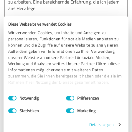
zu arbeiten. Eine bereichernde Erfahrung, die ich jedem
ans Herz lege!
Diese Webseite verwendet Cookies
Erfahrungsbericht & Bewertung zu:
Wir verwenden Cookies, um Inhalte und Anzeigen zu
Alexander Burkhardt
personalisieren, Funktionen für soziale Medien anbieten zu
können und die Zugriffe auf unsere Website zu analysieren.
06.02.2025
Anonym
Außerdem geben wir Informationen zu Ihrer Verwendung
unserer Website an unsere Partner für soziale Medien,
Werbung und Analysen weiter. Unsere Partner führen diese
5,00 von 5
Informationen möglicherweise mit weiteren Daten
zusammen, die Sie ihnen bereitgestellt haben oder die sie im
SEHR GUT
Rahmen Ihrer Nutzung der Dienste gesammelt haben.
Empfehlung
Einwilligungsauswahl
Impressum
|
Datenschutzbestimmungen
Notwendig
Präferenzen
Ich war dankbar, mit Alexander im Coaching meine
Wünsche und Ziele zu formulieren und zu erkennen, was
Statistiken
Marketing
wichtig ist, um ihnen näher zu kommen. Wir haben viel an
Glaubenssätzen und Mindsets gearbeitet. Alexander hat
mir wertvolle Tools vermittelt, die ich im Alltag anwenden
Details zeigen
kann. Gerade die inneren Antreiber und Erlauber finde ich