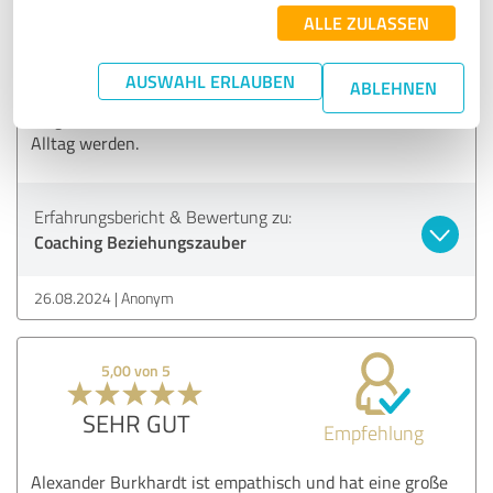
als sehr hilfreich und ganz besonders die innere Bühne, die
ALLE ZULASSEN
mich unterstützt, auch andere Sichtweisen in mir wach
werden zu lassen. Alexander hatte aber immer auch ein
AUSWAHL ERLAUBEN
ABLEHNEN
offenes Ohr für aktuelle Anliegen. Das Coaching wird noch
lange nachwirken und die Tools ein Bestandteil in meinem
Alltag werden.
Erfahrungsbericht & Bewertung zu:
Coaching Beziehungszauber
26.08.2024
Anonym
5,00 von 5
SEHR GUT
Empfehlung
Alexander Burkhardt ist empathisch und hat eine große