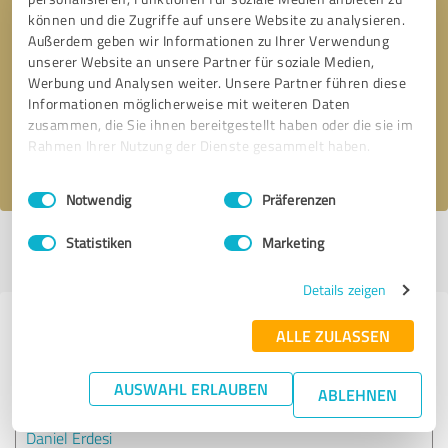
können und die Zugriffe auf unsere Website zu analysieren.
Außerdem geben wir Informationen zu Ihrer Verwendung
Bitte um Rückruf
* Erforderliche Angaben
unserer Website an unsere Partner für soziale Medien,
Werbung und Analysen weiter. Unsere Partner führen diese
Informationen möglicherweise mit weiteren Daten
Nachricht senden
zusammen, die Sie ihnen bereitgestellt haben oder die sie im
Rahmen Ihrer Nutzung der Dienste gesammelt haben.
Ich stimme den
Datenschutzbestimmungen
zu.
Einwilligungsauswahl
Impressum
|
Datenschutzbestimmungen
Notwendig
Präferenzen
Statistiken
Marketing
Profil aktiv seit 13.06.2019 |
Letzte Aktualisierung: 28.07.2026
|
Profil
melden
Details zeigen
Erfahrungen zu weiteren
ALLE ZULASSEN
Anbietern aus dem Bereich
Dienstleistungen
AUSWAHL ERLAUBEN
ABLEHNEN
Daniel Erdesi