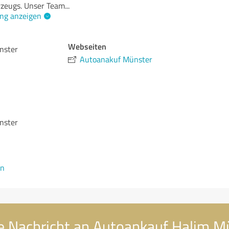
rzeugs. Unser Team
...
ng anzeigen
Webseiten
nster
Autoanakuf Münster
nster
en
e Nachricht an Autoankauf Halim M