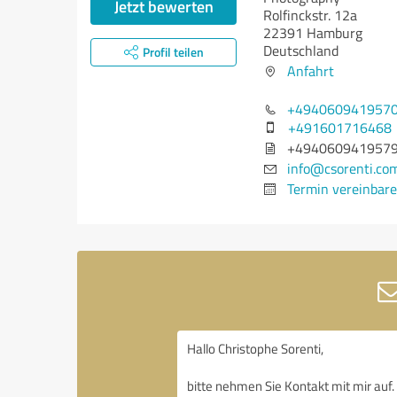
Jetzt bewerten
Rolfinckstr. 12a
22391 Hamburg
Deutschland
Profil teilen
Anfahrt
+494060941957
+491601716468
+494060941957
info@csorenti.co
Termin vereinbar