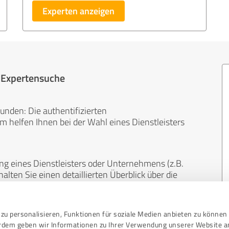
Experten anzeigen
r Expertensuche
unden: Die authentifizierten
helfen Ihnen bei der Wahl eines Dienstleisters
ng eines Dienstleisters oder Unternehmens (z.B.
lten Sie einen detaillierten Überblick über die
len Bereichen.
zu personalisieren, Funktionen für soziale Medien anbieten zu können 
, unabhängig und neutral. Bewertungen von
erdem geben wir Informationen zu Ihrer Verwendung unserer Website a
gekauft werden und sind weder finanziell noch