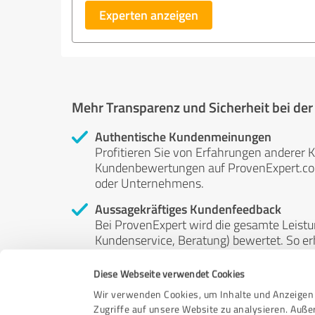
Experten anzeigen
Mehr Transparenz und Sicherheit bei de
Authentische Kundenmeinungen
Profitieren Sie von Erfahrungen anderer K
Kundenbewertungen auf ProvenExpert.com 
oder Unternehmens.
Aussagekräftiges Kundenfeedback
Bei ProvenExpert wird die gesamte Leistu
Kundenservice, Beratung) bewertet. So erha
Service- und Dienstleistungsqualität in al
Diese Webseite verwendet Cookies
Unabhängige Bewertungen
Wir verwenden Cookies, um Inhalte und Anzeigen 
ProvenExpert ist grundsätzlich kostenlos
Zugriffe auf unsere Website zu analysieren. Auß
Kunden erfolgen freiwillig, können nicht 