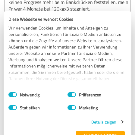
keinen Progress mehr beim Bankdrücken feststellen, mein
Pr war 4 Monate bei 120kgx3 stagniert.
Nach den 1. Monat, hatte ich schon wieder Progress wie in
Diese Webseite verwendet Cookies
den ersten 6 Monaten im Gym, als wären meine Newbie
Wir verwenden Cookies, um Inhalte und Anzeigen zu
Gains wieder da.
personalisieren, Funktionen für soziale Medien anbieten zu
können und die Zugriffe auf unsere Website zu analysieren.
Mein Bankdrücken hat sich innerhalb von 3 Monaten um
Außerdem geben wir Informationen zu Ihrer Verwendung
15kg erhöht und liegt jetzt bei 135kgx2 mit 1 RiR.
unserer Website an unsere Partner für soziale Medien,
Meine Kniebeuge hat sich von 110kg auf 160kg erhöht und
Werbung und Analysen weiter. Unsere Partner führen diese
mein Kreuzheben von 140kg auf Wiederholungen zu 183kg
Informationen möglicherweise mit weiteren Daten
auf Wiederholungen.
zusammen, die Sie ihnen bereitgestellt haben oder die sie im
Rahmen Ihrer Nutzung der Dienste gesammelt haben.
Alles im allem, kann ich Marius als Coach sehr empfehlen.
Einwilligungsauswahl
Impressum
|
Datenschutzbestimmungen
Notwendig
Präferenzen
Erfahrungsbericht & Bewertung zu:
Statistiken
Marketing
Coach Marius Mödinger
Details zeigen
15.01.2026
Anonym