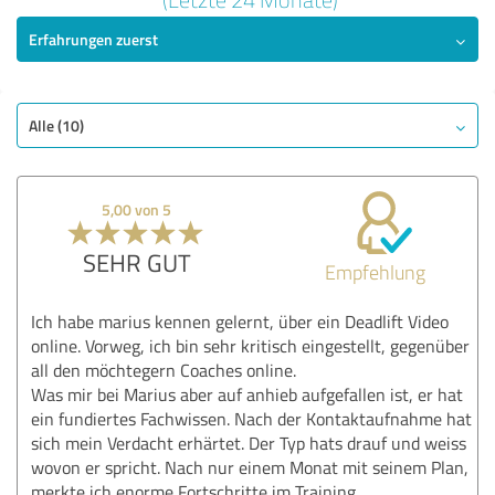
Erfahrungen zuerst
SEHR GUT
Empfehlung
Qualität
Nutzen
Alle (10)
Leistungen
Durchführung
5,00 von 5
Beratung
SEHR GUT
Empfehlung
Bewertung anzeigen
Ich habe marius kennen gelernt, über ein Deadlift Video
online. Vorweg, ich bin sehr kritisch eingestellt, gegenüber
all den möchtegern Coaches online.
Was mir bei Marius aber auf anhieb aufgefallen ist, er hat
ein fundiertes Fachwissen. Nach der Kontaktaufnahme hat
sich mein Verdacht erhärtet. Der Typ hats drauf und weiss
wovon er spricht. Nach nur einem Monat mit seinem Plan,
merkte ich enorme Fortschritte im Training.