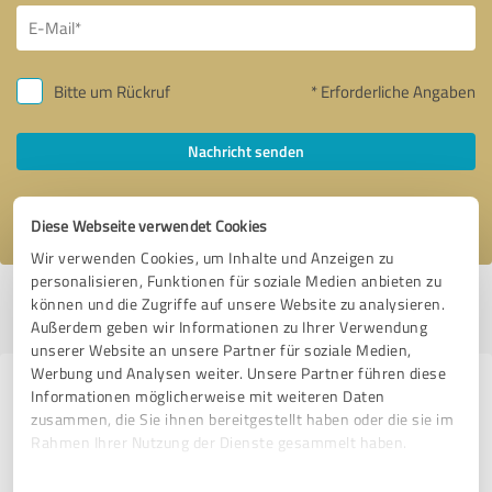
Bitte um Rückruf
* Erforderliche Angaben
Nachricht senden
Ich stimme den
Datenschutzbestimmungen
zu.
Diese Webseite verwendet Cookies
Wir verwenden Cookies, um Inhalte und Anzeigen zu
personalisieren, Funktionen für soziale Medien anbieten zu
Profil aktiv seit 16.04.2019 |
Letzte Aktualisierung: 05.08.2026
|
Profil
können und die Zugriffe auf unsere Website zu analysieren.
melden
Außerdem geben wir Informationen zu Ihrer Verwendung
unserer Website an unsere Partner für soziale Medien,
Werbung und Analysen weiter. Unsere Partner führen diese
Erfahrungen zu weiteren
Informationen möglicherweise mit weiteren Daten
zusammen, die Sie ihnen bereitgestellt haben oder die sie im
Anbietern aus dem Bereich
Rahmen Ihrer Nutzung der Dienste gesammelt haben.
Fotografie
Einwilligungsauswahl
Impressum
|
Datenschutzbestimmungen