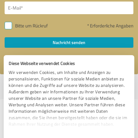
Bitte um Rückruf
* Erforderliche Angaben
Nachricht senden
Ich stimme den
Datenschutzbestimmungen
zu.
Diese Webseite verwendet Cookies
Wir verwenden Cookies, um Inhalte und Anzeigen zu
personalisieren, Funktionen für soziale Medien anbieten zu
Profil aktiv seit 16.10.2020 |
Letzte Aktualisierung: 07.08.2026
|
Profil
können und die Zugriffe auf unsere Website zu analysieren.
melden
Außerdem geben wir Informationen zu Ihrer Verwendung
unserer Website an unsere Partner für soziale Medien,
Werbung und Analysen weiter. Unsere Partner führen diese
Erfahrungen zu weiteren
Informationen möglicherweise mit weiteren Daten
zusammen, die Sie ihnen bereitgestellt haben oder die sie im
Anbietern aus dem Bereich
Rahmen Ihrer Nutzung der Dienste gesammelt haben.
Fotografie
Einwilligungsauswahl
Impressum
|
Datenschutzbestimmungen