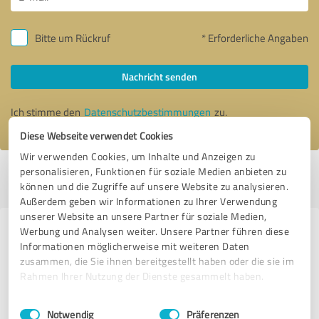
Bitte um Rückruf
* Erforderliche Angaben
Nachricht senden
Ich stimme den
Datenschutzbestimmungen
zu.
Diese Webseite verwendet Cookies
Wir verwenden Cookies, um Inhalte und Anzeigen zu
personalisieren, Funktionen für soziale Medien anbieten zu
Profil aktiv seit 09.11.2024 |
Letzte Aktualisierung: 17.12.2024
|
Profil
können und die Zugriffe auf unsere Website zu analysieren.
melden
Außerdem geben wir Informationen zu Ihrer Verwendung
unserer Website an unsere Partner für soziale Medien,
Werbung und Analysen weiter. Unsere Partner führen diese
Erfahrungen zu weiteren
Informationen möglicherweise mit weiteren Daten
Anbietern aus dem Bereich
zusammen, die Sie ihnen bereitgestellt haben oder die sie im
Coaching
Rahmen Ihrer Nutzung der Dienste gesammelt haben.
Einwilligungsauswahl
Impressum
|
Datenschutzbestimmungen
Best Version GmbH
Notwendig
Präferenzen