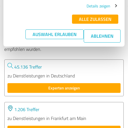
Details zeigen
Tipp: Die passenden Experten finden - mit
ALLE ZULASSEN
dem ExpertCompass
AUSWAHL ERLAUBEN
ABLEHNEN
Fordern Sie kostenlos Angebote an, von Dienstleistern in ganz
Deutschland, die von anderen Kunden bereits bewertet und
empfohlen wurden.
45.136 Treffer
zu Dienstleistungen in Deutschland
Experten anzeigen
1.206 Treffer
zu Dienstleistungen in Frankfurt am Main