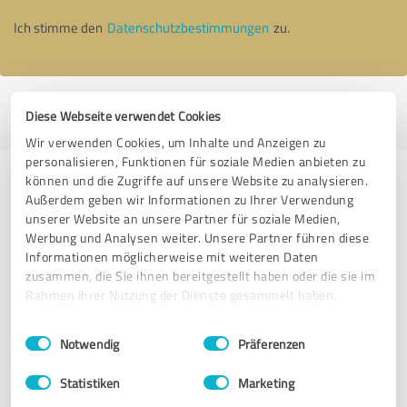
Ich stimme den
Datenschutzbestimmungen
zu.
Profil aktiv seit 25.07.2025 |
Letzte Aktualisierung: 05.08.2026
|
Profil
Diese Webseite verwendet Cookies
melden
Wir verwenden Cookies, um Inhalte und Anzeigen zu
personalisieren, Funktionen für soziale Medien anbieten zu
können und die Zugriffe auf unsere Website zu analysieren.
Erfahrungen zu weiteren
Außerdem geben wir Informationen zu Ihrer Verwendung
Anbietern aus dem Bereich
unserer Website an unsere Partner für soziale Medien,
Dienstleistungen
Werbung und Analysen weiter. Unsere Partner führen diese
Informationen möglicherweise mit weiteren Daten
zusammen, die Sie ihnen bereitgestellt haben oder die sie im
Aquila Security & Brandwachen
Rahmen Ihrer Nutzung der Dienste gesammelt haben.
Einwilligungsauswahl
Impressum
|
Datenschutzbestimmungen
100 Bewertungen
Notwendig
Präferenzen
Statistiken
Marketing
5.00 von 5