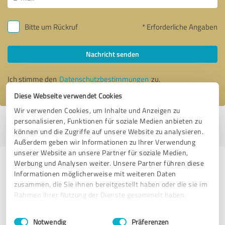
Bitte um Rückruf
* Erforderliche Angaben
Nachricht senden
Ich stimme den
Datenschutzbestimmungen
zu.
Diese Webseite verwendet Cookies
Wir verwenden Cookies, um Inhalte und Anzeigen zu
personalisieren, Funktionen für soziale Medien anbieten zu
Profil aktiv seit 22.04.2023 |
Letzte Aktualisierung: 26.04.2023
|
Profil
können und die Zugriffe auf unsere Website zu analysieren.
melden
Außerdem geben wir Informationen zu Ihrer Verwendung
unserer Website an unsere Partner für soziale Medien,
Werbung und Analysen weiter. Unsere Partner führen diese
Erfahrungen zu weiteren
Informationen möglicherweise mit weiteren Daten
Anbietern aus dem Bereich
zusammen, die Sie ihnen bereitgestellt haben oder die sie im
Dienstleistungen
Rahmen Ihrer Nutzung der Dienste gesammelt haben.
Einwilligungsauswahl
Impressum
|
Datenschutzbestimmungen
Fenster-Welten-GmbH
Notwendig
Präferenzen