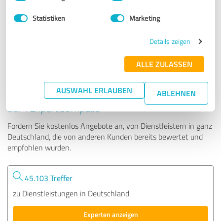
Statistiken
Marketing
2.028 Bewertungen
4.92
Details zeigen
von
5
ALLE ZULASSEN
AUSWAHL ERLAUBEN
Tipp: Die passenden Experten finden - mit
ABLEHNEN
dem ExpertCompass
Fordern Sie kostenlos Angebote an, von Dienstleistern in ganz
Deutschland, die von anderen Kunden bereits bewertet und
empfohlen wurden.
45.103 Treffer
zu Dienstleistungen in Deutschland
Experten anzeigen