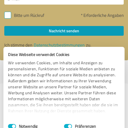
Bitte um Rückruf
* Erforderliche Angaben
Nachricht senden
Ich stimme den
Datenschutzbestimmungen
zu.
Diese Webseite verwendet Cookies
Wir verwenden Cookies, um Inhalte und Anzeigen zu
personalisieren, Funktionen für soziale Medien anbieten zu
Profil aktiv seit 24.06.2019 |
Letzte Aktualisierung: 25.06.2019
|
Profil
können und die Zugriffe auf unsere Website zu analysieren.
melden
Außerdem geben wir Informationen zu Ihrer Verwendung
unserer Website an unsere Partner für soziale Medien,
Werbung und Analysen weiter. Unsere Partner führen diese
Erfahrungen zu weiteren
Informationen möglicherweise mit weiteren Daten
Anbietern aus dem Bereich
zusammen, die Sie ihnen bereitgestellt haben oder die sie im
Coaching
Rahmen Ihrer Nutzung der Dienste gesammelt haben.
Einwilligungsauswahl
Impressum
|
Datenschutzbestimmungen
Julius Duchscherer
Notwendig
Präferenzen