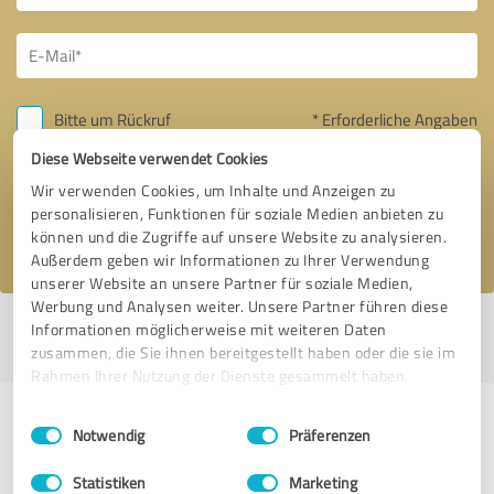
Bitte um Rückruf
* Erforderliche Angaben
Diese Webseite verwendet Cookies
Nachricht senden
Wir verwenden Cookies, um Inhalte und Anzeigen zu
personalisieren, Funktionen für soziale Medien anbieten zu
Ich stimme den
Datenschutzbestimmungen
zu.
können und die Zugriffe auf unsere Website zu analysieren.
Außerdem geben wir Informationen zu Ihrer Verwendung
unserer Website an unsere Partner für soziale Medien,
Werbung und Analysen weiter. Unsere Partner führen diese
Informationen möglicherweise mit weiteren Daten
Profil aktiv seit 27.05.2024 |
Letzte Aktualisierung: 05.08.2026
|
Profil
melden
zusammen, die Sie ihnen bereitgestellt haben oder die sie im
Rahmen Ihrer Nutzung der Dienste gesammelt haben.
Erfahrungen zu weiteren
Einwilligungsauswahl
Impressum
|
Datenschutzbestimmungen
Notwendig
Präferenzen
Anbietern aus dem Bereich
Statistiken
Marketing
Fotografie