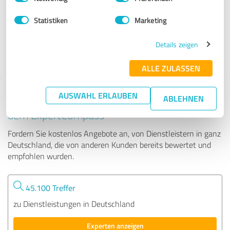
Statistiken
Marketing
57 Bewertungen
Details zeigen
4.97 von 5
ALLE ZULASSEN
AUSWAHL ERLAUBEN
Tipp: Die passenden Experten finden - mit
ABLEHNEN
dem ExpertCompass
Fordern Sie kostenlos Angebote an, von Dienstleistern in ganz
Deutschland, die von anderen Kunden bereits bewertet und
empfohlen wurden.
45.100 Treffer
zu Dienstleistungen in Deutschland
Experten anzeigen