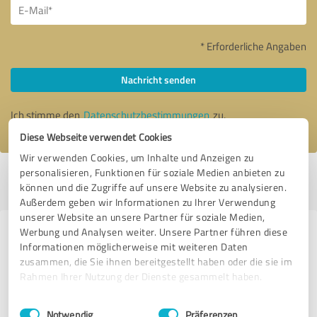
* Erforderliche Angaben
Nachricht senden
Ich stimme den
Datenschutzbestimmungen
zu.
Diese Webseite verwendet Cookies
Wir verwenden Cookies, um Inhalte und Anzeigen zu
personalisieren, Funktionen für soziale Medien anbieten zu
Profil aktiv seit 27.11.2020 |
Letzte Aktualisierung: 09.12.2021
|
Profil
können und die Zugriffe auf unsere Website zu analysieren.
melden
Außerdem geben wir Informationen zu Ihrer Verwendung
unserer Website an unsere Partner für soziale Medien,
Werbung und Analysen weiter. Unsere Partner führen diese
Erfahrungen zu weiteren
Informationen möglicherweise mit weiteren Daten
Anbietern aus dem Bereich
zusammen, die Sie ihnen bereitgestellt haben oder die sie im
Rahmen Ihrer Nutzung der Dienste gesammelt haben.
Dienstleistungen
Einwilligungsauswahl
Impressum
|
Datenschutzbestimmungen
Power der Hormone
Notwendig
Präferenzen