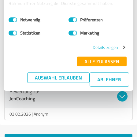
Rahmen Ihrer Nutzung der Dienste gesammelt haben.
Erfahrungsbericht & Bewertung zu:
Einwilligungsauswahl
Impressum
|
Datenschutzbestimmungen
JenCoaching
Notwendig
Präferenzen
11.06.2025
Anonym
Statistiken
Marketing
Details zeigen
4,60 von 5
ALLE ZULASSEN
SEHR GUT
Empfehlung
AUSWAHL ERLAUBEN
ABLEHNEN
Bewertung zu:
JenCoaching
03.02.2026
Anonym