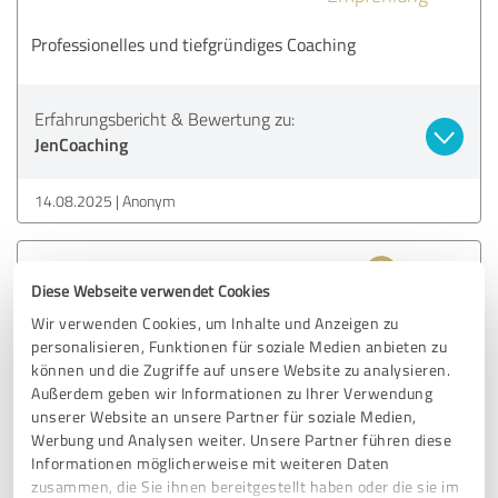
Professionelles und tiefgründiges Coaching
Erfahrungsbericht & Bewertung zu:
JenCoaching
14.08.2025
Anonym
5,00 von 5
Diese Webseite verwendet Cookies
SEHR GUT
Wir verwenden Cookies, um Inhalte und Anzeigen zu
Empfehlung
personalisieren, Funktionen für soziale Medien anbieten zu
können und die Zugriffe auf unsere Website zu analysieren.
Das Coaching ist absolut empfehlenswert! Die Absprache
Außerdem geben wir Informationen zu Ihrer Verwendung
erfolgt direkt und unkompliziert, die Zielerfassung ist zu
unserer Website an unsere Partner für soziale Medien,
100 % präzise. Zudem überzeugt der Coach mit höchster
Werbung und Analysen weiter. Unsere Partner führen diese
Termintreue. Rundum eine hervorragende Betreuung!
Informationen möglicherweise mit weiteren Daten
zusammen, die Sie ihnen bereitgestellt haben oder die sie im