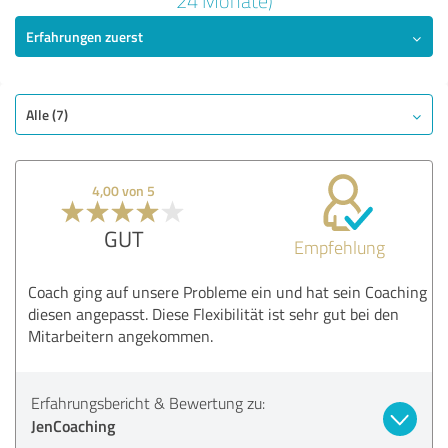
24 Monate)
Erfahrungen zuerst
SEHR GUT
Empfehlung
Qualität
Nutzen
Alle (7)
Leistungen
Durchführung
4,00 von 5
Beratung
GUT
Empfehlung
Bewertung anzeigen
Coach ging auf unsere Probleme ein und hat sein Coaching
diesen angepasst. Diese Flexibilität ist sehr gut bei den
Mitarbeitern angekommen.
Erfahrungsbericht & Bewertung zu:
JenCoaching