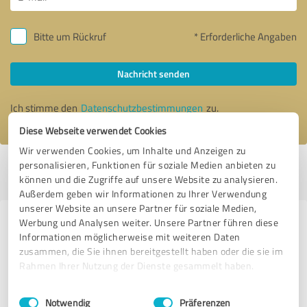
Bitte um Rückruf
* Erforderliche Angaben
Nachricht senden
Ich stimme den
Datenschutzbestimmungen
zu.
Diese Webseite verwendet Cookies
Wir verwenden Cookies, um Inhalte und Anzeigen zu
personalisieren, Funktionen für soziale Medien anbieten zu
Profil aktiv seit 10.10.2015 |
Letzte Aktualisierung: 27.08.2024
|
Profil
können und die Zugriffe auf unsere Website zu analysieren.
melden
Außerdem geben wir Informationen zu Ihrer Verwendung
unserer Website an unsere Partner für soziale Medien,
Werbung und Analysen weiter. Unsere Partner führen diese
Erfahrungen zu weiteren
Informationen möglicherweise mit weiteren Daten
Anbietern aus dem Bereich
zusammen, die Sie ihnen bereitgestellt haben oder die sie im
Coaching
Rahmen Ihrer Nutzung der Dienste gesammelt haben.
Einwilligungsauswahl
Impressum
|
Datenschutzbestimmungen
Marco Winzer
Notwendig
Präferenzen