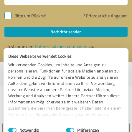
Bitte um Rückruf
* Erforderliche Angaben
Nachricht senden
Ich stimme den
Datenschutzbestimmungen
zu.
Diese Webseite verwendet Cookies
Wir verwenden Cookies, um Inhalte und Anzeigen zu
personalisieren, Funktionen für soziale Medien anbieten zu
Profil aktiv seit 25.01.2019 |
Letzte Aktualisierung: 23.03.2025
|
Profil
können und die Zugriffe auf unsere Website zu analysieren.
melden
Außerdem geben wir Informationen zu Ihrer Verwendung
unserer Website an unsere Partner für soziale Medien,
Werbung und Analysen weiter. Unsere Partner führen diese
Erfahrungen zu weiteren
Informationen möglicherweise mit weiteren Daten
Anbietern aus dem Bereich
zusammen, die Sie ihnen bereitgestellt haben oder die sie im
Dienstleistungen
Rahmen Ihrer Nutzung der Dienste gesammelt haben.
Einwilligungsauswahl
Impressum
|
Datenschutzbestimmungen
Räumfuchs
Notwendig
Präferenzen