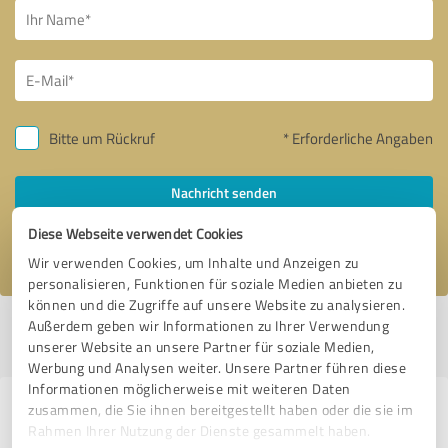
Bitte um Rückruf
* Erforderliche Angaben
Nachricht senden
Diese Webseite verwendet Cookies
Ich stimme den
Datenschutzbestimmungen
zu.
Wir verwenden Cookies, um Inhalte und Anzeigen zu
personalisieren, Funktionen für soziale Medien anbieten zu
können und die Zugriffe auf unsere Website zu analysieren.
Außerdem geben wir Informationen zu Ihrer Verwendung
Profil aktiv seit 12.08.2022 |
Letzte Aktualisierung: 29.06.2024
|
Profil
unserer Website an unsere Partner für soziale Medien,
melden
Werbung und Analysen weiter. Unsere Partner führen diese
Informationen möglicherweise mit weiteren Daten
zusammen, die Sie ihnen bereitgestellt haben oder die sie im
Erfahrungen zu weiteren
Rahmen Ihrer Nutzung der Dienste gesammelt haben.
Anbietern aus dem Bereich