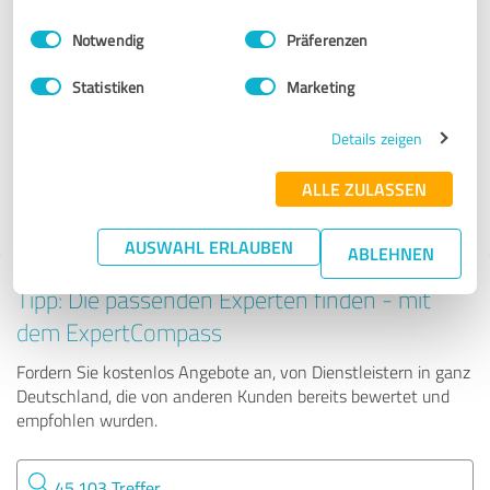
Dienstleistungen
Einwilligungsauswahl
Impressum
|
Datenschutzbestimmungen
Notwendig
Präferenzen
REMAX Grafschaft Bentheim
Statistiken
Marketing
Details zeigen
264 Bewertungen
ALLE ZULASSEN
4.42 von 5
AUSWAHL ERLAUBEN
ABLEHNEN
Tipp: Die passenden Experten finden - mit
dem ExpertCompass
Fordern Sie kostenlos Angebote an, von Dienstleistern in ganz
Deutschland, die von anderen Kunden bereits bewertet und
empfohlen wurden.
45.103 Treffer