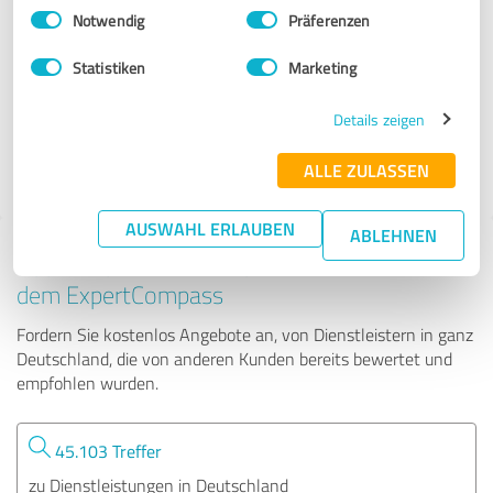
Einwilligungsauswahl
Impressum
|
Datenschutzbestimmungen
Notwendig
Präferenzen
Anke Sandra Seelenkraftsteine
Statistiken
Marketing
114 Bewertungen
Details zeigen
ALLE ZULASSEN
5.00 von 5
AUSWAHL ERLAUBEN
ABLEHNEN
Tipp: Die passenden Experten finden - mit
dem ExpertCompass
Fordern Sie kostenlos Angebote an, von Dienstleistern in ganz
Deutschland, die von anderen Kunden bereits bewertet und
empfohlen wurden.
45.103 Treffer
zu Dienstleistungen in Deutschland