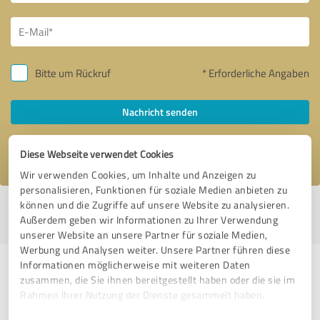
Bitte um Rückruf
* Erforderliche Angaben
Nachricht senden
Ich stimme den
Datenschutzbestimmungen
zu.
Diese Webseite verwendet Cookies
Wir verwenden Cookies, um Inhalte und Anzeigen zu
personalisieren, Funktionen für soziale Medien anbieten zu
können und die Zugriffe auf unsere Website zu analysieren.
Profil aktiv seit 14.10.2020 |
Letzte Aktualisierung: 15.10.2020
|
Profil
Außerdem geben wir Informationen zu Ihrer Verwendung
melden
unserer Website an unsere Partner für soziale Medien,
Werbung und Analysen weiter. Unsere Partner führen diese
Informationen möglicherweise mit weiteren Daten
Erfahrungen zu weiteren
zusammen, die Sie ihnen bereitgestellt haben oder die sie im
Anbietern aus dem Bereich
Rahmen Ihrer Nutzung der Dienste gesammelt haben.
Dienstleistungen