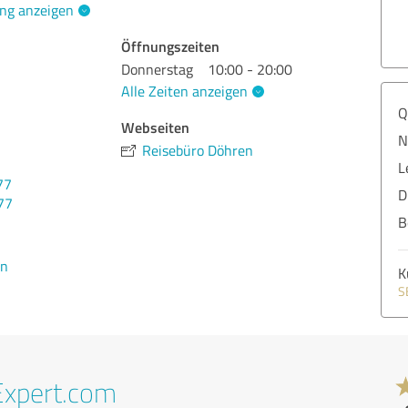
ng anzeigen
Öffnungszeiten
Donnerstag
10:00 - 20:00
Alle Zeiten anzeigen
Q
Webseiten
N
Reisebüro Döhren
L
77
D
77
B
en
K
S
Expert.com