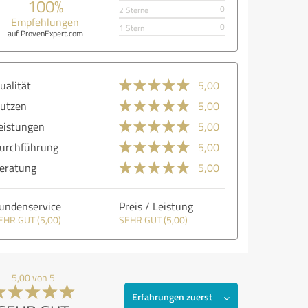
100%
0
2 Sterne
Empfehlungen
0
1 Stern
auf ProvenExpert.com
ualität
5,00
utzen
5,00
eistungen
5,00
urchführung
5,00
eratung
5,00
undenservice
Preis / Leistung
EHR GUT (5,00)
SEHR GUT (5,00)
5,00 von 5
Erfahrungen zuerst