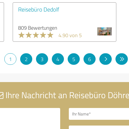
Reisebüro Dedolf
809 Bewertungen
4.90 von 5
1
2
3
4
5
6
Ihre Nachricht an Reisebüro Döhr