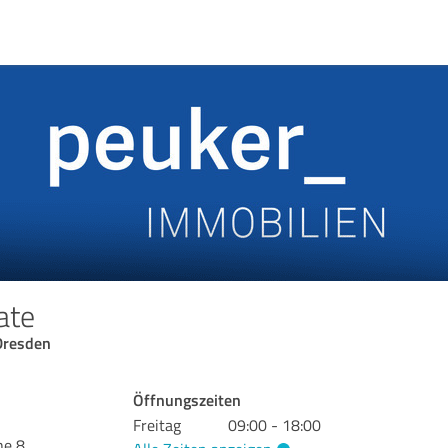
ate
Dresden
Öffnungszeiten
Freitag
09:00 - 18:00
he 8