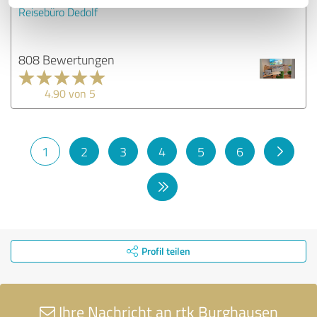
Reisebüro Dedolf
808 Bewertungen
4.90 von 5
1
2
3
4
5
6
Profil teilen
Ihre Nachricht an rtk Burghausen