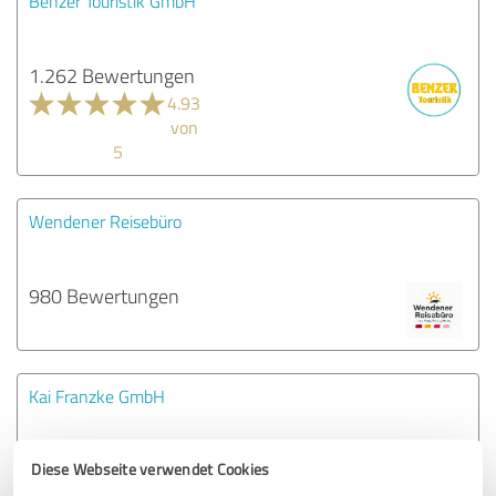
Benzer Touristik GmbH
1.262 Bewertungen
4.93
von
5
Wendener Reisebüro
980 Bewertungen
Kai Franzke GmbH
1.000 Bewertungen
Diese Webseite verwendet Cookies