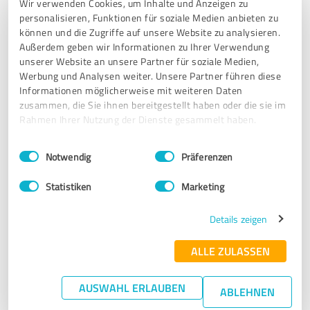
4.86
Wir verwenden Cookies, um Inhalte und Anzeigen zu
von
personalisieren, Funktionen für soziale Medien anbieten zu
5
können und die Zugriffe auf unsere Website zu analysieren.
Außerdem geben wir Informationen zu Ihrer Verwendung
unserer Website an unsere Partner für soziale Medien,
Reisebüro DITTRICH
Werbung und Analysen weiter. Unsere Partner führen diese
Informationen möglicherweise mit weiteren Daten
zusammen, die Sie ihnen bereitgestellt haben oder die sie im
Rahmen Ihrer Nutzung der Dienste gesammelt haben.
887 Bewertungen
Einwilligungsauswahl
Impressum
|
Datenschutzbestimmungen
4.86 von 5
Notwendig
Präferenzen
Statistiken
Marketing
TUI TravelStar Reisebüro Trost
Details zeigen
835 Bewertungen
ALLE ZULASSEN
4.91 von 5
AUSWAHL ERLAUBEN
ABLEHNEN