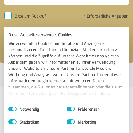
Bitte um Rückruf
* Erforderliche Angaben
Nachricht senden
Diese Webseite verwendet Cookies
Wir verwenden Cookies, um Inhalte und Anzeigen zu
Ich stimme den
Datenschutzbestimmungen
zu.
personalisieren, Funktionen für soziale Medien anbieten zu
können und die Zugriffe auf unsere Website zu analysieren.
Außerdem geben wir Informationen zu Ihrer Verwendung
unserer Website an unsere Partner für soziale Medien,
Profil aktiv seit 27.07.2022 |
Letzte Aktualisierung: 27.07.2022
|
Profil
Werbung und Analysen weiter. Unsere Partner führen diese
melden
Informationen möglicherweise mit weiteren Daten
zusammen, die Sie ihnen bereitgestellt haben oder die sie im
Rahmen Ihrer Nutzung der Dienste gesammelt haben.
Erfahrungen zu weiteren
Einwilligungsauswahl
Impressum
|
Datenschutzbestimmungen
Anbietern aus dem Bereich Events
Notwendig
Präferenzen
& Entertainment
Statistiken
Marketing
DJ Tom - Another Art of Sound & Lights