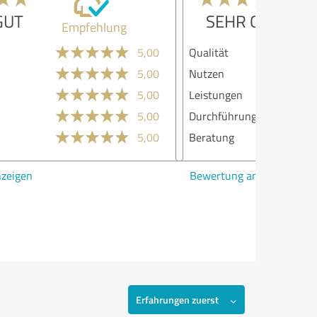
SEHR GUT
Empfehlung
lität
5,00
zen
5,00
stungen
5,00
chführung
5,00
atung
5,00
ertung anzeigen
Erfahrungen zuerst