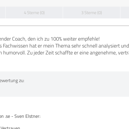
4 Sterne (0)
3 Sterne (0)
gender Coach, den ich zu 100% weiter empfehle!
 Fachwissen hat er mein Thema sehr schnell analysiert und m
 humorvoll. Zu jeder Zeit schaffte er eine angenehme, ver
ewertung zu:
 .se - Sven Elstner:
n Vertrauen