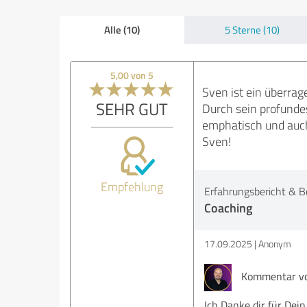
Alle (10)
5 Sterne (10)
5,00 von 5
Sven ist ein überra
SEHR GUT
Durch sein profundes
emphatisch und auch
Sven!
Empfehlung
Erfahrungsbericht & B
Coaching
17.09.2025
Anonym
Kommentar von
Ich Danke dir für Dei