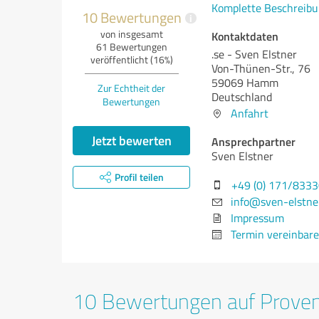
Komplette Beschreibu
10 Bewertungen
i
von insgesamt
Kontaktdaten
61 Bewertungen
.se - Sven Elstner
veröffentlicht (16%)
Von-Thünen-Str., 76
59069 Hamm
Zur Echtheit der
Deutschland
Bewertungen
Anfahrt
Jetzt bewerten
Ansprechpartner
Sven Elstner
Profil teilen
+49 (0) 171/833
info@sven-elstne
Impressum
Termin vereinbar
10 Bewertungen auf Prove