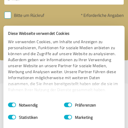
Bitte um Rückruf
* Erforderliche Angaben
Nachricht senden
Diese Webseite verwendet Cookies
Wir verwenden Cookies, um Inhalte und Anzeigen zu
Ich stimme den
Datenschutzbestimmungen
zu.
personalisieren, Funktionen für soziale Medien anbieten zu
können und die Zugriffe auf unsere Website zu analysieren.
Außerdem geben wir Informationen zu Ihrer Verwendung
unserer Website an unsere Partner für soziale Medien,
Profil aktiv seit 13.01.2016 |
Letzte Aktualisierung: 13.01.2016
|
Profil
Werbung und Analysen weiter. Unsere Partner führen diese
melden
Informationen möglicherweise mit weiteren Daten
zusammen, die Sie ihnen bereitgestellt haben oder die sie im
Rahmen Ihrer Nutzung der Dienste gesammelt haben.
Erfahrungen zu weiteren
Einwilligungsauswahl
Impressum
|
Datenschutzbestimmungen
Anbietern aus dem Bereich
Notwendig
Präferenzen
Fotografie
Statistiken
Marketing
Fotoraum Reinhold