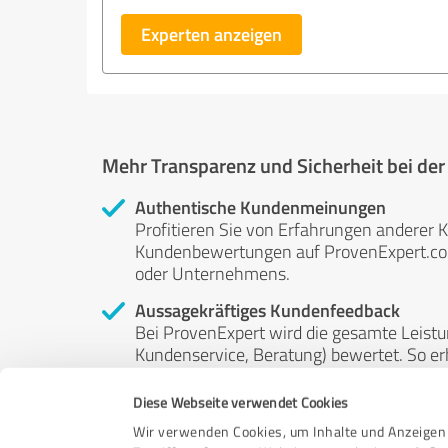
Experten anzeigen
Mehr Transparenz und Sicherheit bei de
Authentische Kundenmeinungen
Profitieren Sie von Erfahrungen anderer K
Kundenbewertungen auf ProvenExpert.com 
oder Unternehmens.
Aussagekräftiges Kundenfeedback
Bei ProvenExpert wird die gesamte Leistu
Kundenservice, Beratung) bewertet. So erha
Service- und Dienstleistungsqualität in al
Diese Webseite verwendet Cookies
Unabhängige Bewertungen
Wir verwenden Cookies, um Inhalte und Anzeigen 
ProvenExpert ist grundsätzlich kostenlos