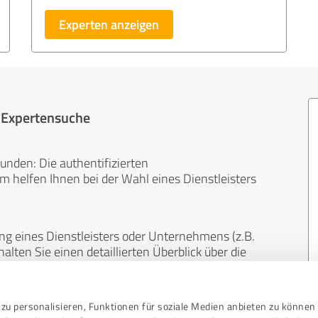
Experten anzeigen
r Expertensuche
unden: Die authentifizierten
helfen Ihnen bei der Wahl eines Dienstleisters
ng eines Dienstleisters oder Unternehmens (z.B.
lten Sie einen detaillierten Überblick über die
len Bereichen.
zu personalisieren, Funktionen für soziale Medien anbieten zu können 
, unabhängig und neutral. Bewertungen von