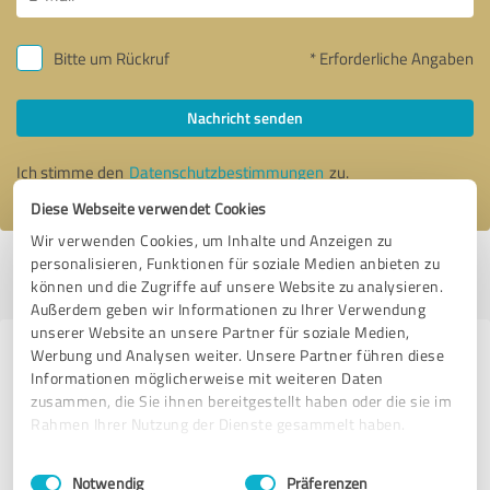
Bitte um Rückruf
* Erforderliche Angaben
Nachricht senden
Ich stimme den
Datenschutzbestimmungen
zu.
Diese Webseite verwendet Cookies
Wir verwenden Cookies, um Inhalte und Anzeigen zu
personalisieren, Funktionen für soziale Medien anbieten zu
Profil aktiv seit 08.05.2018 |
Letzte Aktualisierung: 11.12.2024
|
Profil
können und die Zugriffe auf unsere Website zu analysieren.
melden
Außerdem geben wir Informationen zu Ihrer Verwendung
unserer Website an unsere Partner für soziale Medien,
Werbung und Analysen weiter. Unsere Partner führen diese
Erfahrungen zu weiteren
Informationen möglicherweise mit weiteren Daten
Anbietern aus dem Bereich
zusammen, die Sie ihnen bereitgestellt haben oder die sie im
Dienstleistungen
Rahmen Ihrer Nutzung der Dienste gesammelt haben.
Einwilligungsauswahl
Impressum
|
Datenschutzbestimmungen
Fallschirmspringen Tandemfun
Notwendig
Präferenzen