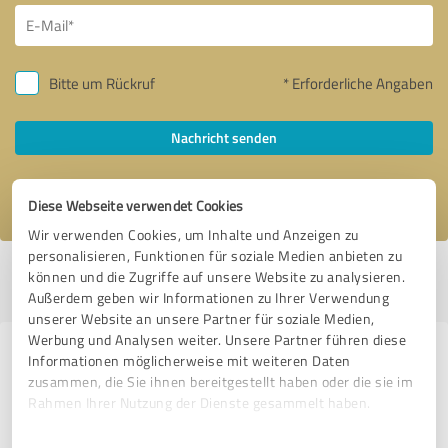
Bitte um Rückruf
* Erforderliche Angaben
Nachricht senden
Ich stimme den
Datenschutzbestimmungen
zu.
Diese Webseite verwendet Cookies
Wir verwenden Cookies, um Inhalte und Anzeigen zu
personalisieren, Funktionen für soziale Medien anbieten zu
Profil aktiv seit 14.09.2023 |
Letzte Aktualisierung: 14.09.2023
|
Profil
können und die Zugriffe auf unsere Website zu analysieren.
melden
Außerdem geben wir Informationen zu Ihrer Verwendung
unserer Website an unsere Partner für soziale Medien,
Werbung und Analysen weiter. Unsere Partner führen diese
Erfahrungen zu weiteren
Informationen möglicherweise mit weiteren Daten
zusammen, die Sie ihnen bereitgestellt haben oder die sie im
Anbietern aus dem Bereich
Rahmen Ihrer Nutzung der Dienste gesammelt haben.
Dienstleistungen
Einwilligungsauswahl
Impressum
|
Datenschutzbestimmungen