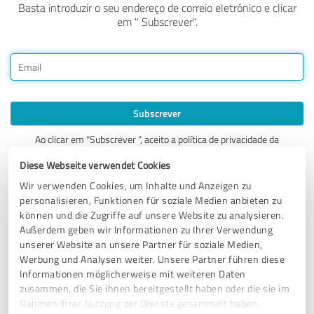
Basta introduzir o seu endereço de correio eletrónico e clicar
em " Subscrever".
Subscrever
Ao clicar em "Subscrever ", aceito a política de privacidade
da
ProvenExpert.
Diese Webseite verwendet Cookies
Wir verwenden Cookies, um Inhalte und Anzeigen zu
personalisieren, Funktionen für soziale Medien anbieten zu
können und die Zugriffe auf unsere Website zu analysieren.
Außerdem geben wir Informationen zu Ihrer Verwendung
Ainda tem dúvidas?
unserer Website an unsere Partner für soziale Medien,
Werbung und Analysen weiter. Unsere Partner führen diese
Envie-nos um e-mail para
support@provenexpert.com
ou entre
Informationen möglicherweise mit weiteren Daten
em contacto connosco através de
Facebook
,
Twitter
,
XING
, ou
zusammen, die Sie ihnen bereitgestellt haben oder die sie im
LinkedIn
. Teremos todo o gosto em responder a quaisquer
Rahmen Ihrer Nutzung der Dienste gesammelt haben.
questões que possa ter.