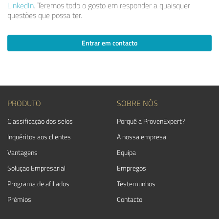
LinkedIn
. Teremos todo o gosto em responder a quaisquer
questões que possa ter.
Entrar em contacto
PRODUTO
SOBRE NÓS
Classificação dos selos
Porquê a ProvenExpert?
Inquéritos aos clientes
A nossa empresa
Vantagens
Equipa
Soluçao Empresarial
Empregos
Programa de afiliados
Testemunhos
Prémios
Contacto