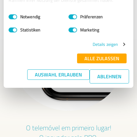
Rahmen Ihrer Nutzung der Dienste gesammelt haben.
Einwilligungsauswahl
Impressum
|
Datenschutzbestimmungen
Notwendig
Präferenzen
Statistiken
Marketing
Details zeigen
ALLE ZULASSEN
AUSWAHL ERLAUBEN
ABLEHNEN
O telemóvel em primeiro lugar!