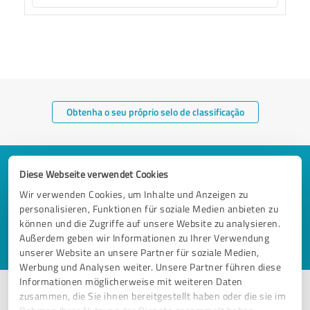
Obtenha o seu próprio selo de classificação
A adição do selo de classificação à nossa
Diese Webseite verwendet Cookies
loja online melhorou a nossa taxa de
Wir verwenden Cookies, um Inhalte und Anzeigen zu
personalisieren, Funktionen für soziale Medien anbieten zu
conversação em mais de 23%.
können und die Zugriffe auf unsere Website zu analysieren.
Außerdem geben wir Informationen zu Ihrer Verwendung
Torsten Schmelzer / Talhos Schmelzer
unserer Website an unsere Partner für soziale Medien,
Werbung und Analysen weiter. Unsere Partner führen diese
Informationen möglicherweise mit weiteren Daten
zusammen, die Sie ihnen bereitgestellt haben oder die sie im