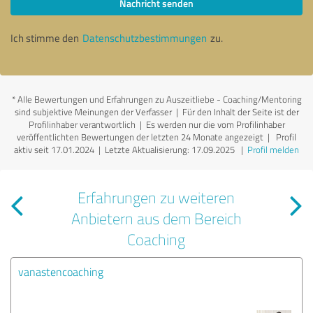
Nachricht senden
Ich stimme den
Datenschutzbestimmungen
zu.
*
Alle Bewertungen und Erfahrungen zu Auszeitliebe - Coaching/Mentoring
sind subjektive Meinungen der Verfasser | Für den Inhalt der Seite ist der
Profilinhaber verantwortlich
| Es werden nur die vom Profilinhaber
veröffentlichten Bewertungen der letzten 24 Monate angezeigt | Profil
aktiv seit 17.01.2024 |
Letzte Aktualisierung: 17.09.2025
|
Profil melden
Erfahrungen zu weiteren
Anbietern aus dem Bereich
Coaching
vanastencoaching