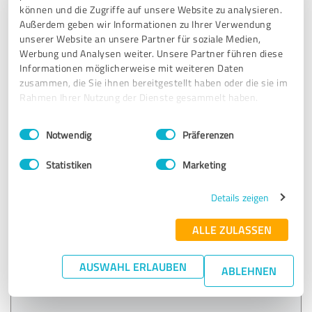
können und die Zugriffe auf unsere Website zu analysieren.
5,00 von 5
Außerdem geben wir Informationen zu Ihrer Verwendung
unserer Website an unsere Partner für soziale Medien,
SEHR GUT
Empfehlung
Werbung und Analysen weiter. Unsere Partner führen diese
Informationen möglicherweise mit weiteren Daten
zusammen, die Sie ihnen bereitgestellt haben oder die sie im
Einfach WOW!
Rahmen Ihrer Nutzung der Dienste gesammelt haben.
Lange habe ich überlegt, wie ich es schaffen kann an
einem Retreat teilzunehmen, denn finanziell ist das ganze
Einwilligungsauswahl
Impressum
|
Datenschutzbestimmungen
ja auch nicht immer so einfach zu stämmen. Doch Andreas
Notwendig
Präferenzen
und Corinna haben ein super Preis für ein tolles
Tagesretreat angeboten und ich habe keine Sekunde
Statistiken
Marketing
gezögert und gebucht. Zu meinem Glück. Es war einfach
nur wundervoll. Ich durfte so viel neues lernen und ganz
Details zeigen
viel neue Erfahrungen für mich sammeln. Die zwei sind
einfach wunderbar. Absolute Herzensmenschen und nur zu
ALLE ZULASSEN
empfehlen, wenn jemand auf der Suche nach sich selbst ist
und einfach nur Ruhe braucht. Unendlich dankbar für euer
AUSWAHL ERLAUBEN
SEIN! DANKE
ABLEHNEN