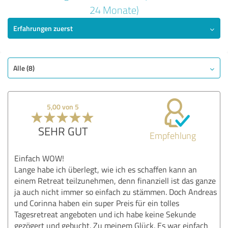
5,00 von 5
24 Monate)
Erfahrungen zuerst
SEHR GUT
Empfehlung
Qualität
Nutzen
Alle (8)
Leistungen
Durchführung
5,00 von 5
Beratung
SEHR GUT
Empfehlung
Bewertung anzeigen
Einfach WOW!
Lange habe ich überlegt, wie ich es schaffen kann an
einem Retreat teilzunehmen, denn finanziell ist das ganze
ja auch nicht immer so einfach zu stämmen. Doch Andreas
und Corinna haben ein super Preis für ein tolles
Tagesretreat angeboten und ich habe keine Sekunde
gezögert und gebucht. Zu meinem Glück. Es war einfach