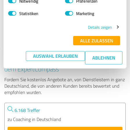
Notwendig
Präferenzen
Gina Friedrich
Statistiken
Marketing
112 Bewertungen
Details zeigen
4.95 von 5
ALLE ZULASSEN
AUSWAHL ERLAUBEN
ABLEHNEN
Tipp: Die passenden Experten finden - mit
dem ExpertCompass
Fordern Sie kostenlos Angebote an, von Dienstleistern in ganz
Deutschland, die von anderen Kunden bereits bewertet und
empfohlen wurden.
6.168 Treffer
zu Coaching in Deutschland