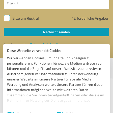
Bitte um Rückruf
* Erforderliche Angaben
Nachricht senden
Ich stimme den
Datenschutzbestimmungen
zu.
Diese Webseite verwendet Cookies
Wir verwenden Cookies, um Inhalte und Anzeigen zu
personalisieren, Funktionen für soziale Medien anbieten zu
Profil aktiv seit 18.09.2019 |
Letzte Aktualisierung: 23.01.2021
|
Profil
können und die Zugriffe auf unsere Website zu analysieren.
melden
Außerdem geben wir Informationen zu Ihrer Verwendung
unserer Website an unsere Partner für soziale Medien,
Werbung und Analysen weiter. Unsere Partner führen diese
Erfahrungen zu weiteren
Informationen möglicherweise mit weiteren Daten
Anbietern aus dem Bereich
zusammen, die Sie ihnen bereitgestellt haben oder die sie im
Rahmen Ihrer Nutzung der Dienste gesammelt haben.
Coaching
Einwilligungsauswahl
Impressum
|
Datenschutzbestimmungen