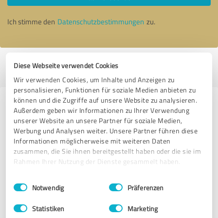
Ich stimme den
Datenschutzbestimmungen
zu.
Profil aktiv seit 29.04.2018 |
Letzte Aktualisierung: 29.05.2026
|
Profil
Diese Webseite verwendet Cookies
melden
Wir verwenden Cookies, um Inhalte und Anzeigen zu
personalisieren, Funktionen für soziale Medien anbieten zu
können und die Zugriffe auf unsere Website zu analysieren.
Erfahrungen zu weiteren
Außerdem geben wir Informationen zu Ihrer Verwendung
Anbietern aus dem Bereich Events
unserer Website an unsere Partner für soziale Medien,
Werbung und Analysen weiter. Unsere Partner führen diese
& Entertainment
Informationen möglicherweise mit weiteren Daten
zusammen, die Sie ihnen bereitgestellt haben oder die sie im
Melanie Hauptmanns / Fräulein Kurvig
Rahmen Ihrer Nutzung der Dienste gesammelt haben.
Einwilligungsauswahl
Impressum
|
Datenschutzbestimmungen
Notwendig
Präferenzen
245 Bewertungen
Statistiken
Marketing
4.95 von 5