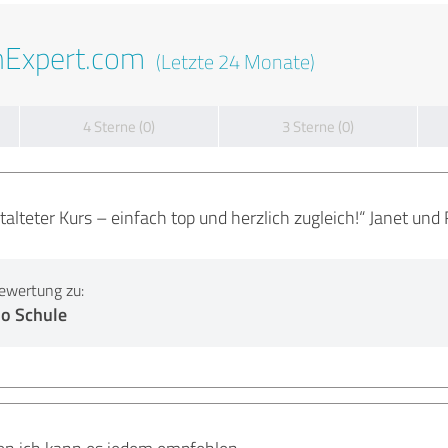
nExpert.com
(Letzte 24 Monate)
4 Sterne (0)
3 Sterne (0)
stalteter Kurs – einfach top und herzlich zugleich!“ Janet und
ewertung zu:
o Schule
den ich kann es jedem empfehlen.