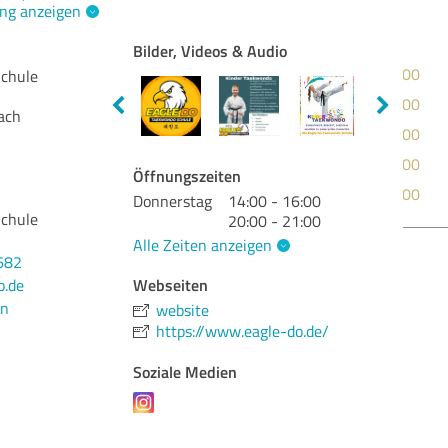
ng anzeigen
Bilder, Videos & Audio
Qua
Schule
Nut
ach
Lei
Aus
Öffnungszeiten
Ber
Donnerstag
14:00 - 16:00
Schule
20:00 - 21:00
Alle Zeiten anzeigen
Bew
682
Webseiten
o.de
en
website
https://www.eagle-do.de/
Soziale Medien