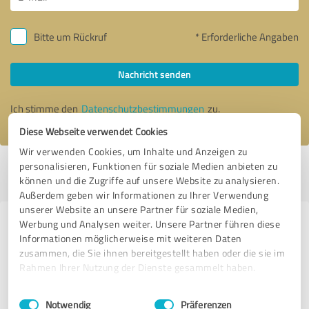
Bitte um Rückruf
* Erforderliche Angaben
Nachricht senden
Ich stimme den
Datenschutzbestimmungen
zu.
Diese Webseite verwendet Cookies
Wir verwenden Cookies, um Inhalte und Anzeigen zu
personalisieren, Funktionen für soziale Medien anbieten zu
Profil aktiv seit 12.02.2022 |
Letzte Aktualisierung: 18.06.2022
|
Profil
können und die Zugriffe auf unsere Website zu analysieren.
melden
Außerdem geben wir Informationen zu Ihrer Verwendung
unserer Website an unsere Partner für soziale Medien,
Werbung und Analysen weiter. Unsere Partner führen diese
Erfahrungen zu weiteren
Informationen möglicherweise mit weiteren Daten
Anbietern aus dem Bereich
zusammen, die Sie ihnen bereitgestellt haben oder die sie im
Coaching
Rahmen Ihrer Nutzung der Dienste gesammelt haben.
Einwilligungsauswahl
Impressum
|
Datenschutzbestimmungen
Coaching LebensWert Hardy Haverland
Notwendig
Präferenzen