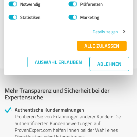
Einwilligungsauswahl
Impressum
|
Datenschutzbestimmungen
Notwendig
Präferenzen
Experten anzeigen
Statistiken
Marketing
1.364 Treffer
Details zeigen
zu Bauwesen in Berlin
ALLE ZULASSEN
Experten anzeigen
AUSWAHL ERLAUBEN
ABLEHNEN
Mehr Transparenz und Sicherheit bei der
Expertensuche
Authentische Kundenmeinungen
Profitieren Sie von Erfahrungen anderer Kunden: Die
authentifizierten Kundenbewertungen auf
ProvenExpert.com helfen Ihnen bei der Wahl eines
Dienstleisters oder Unternehmens.