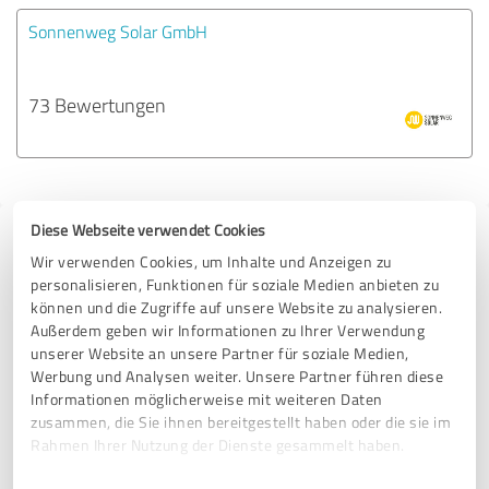
Sonnenweg Solar GmbH
73 Bewertungen
Diese Webseite verwendet Cookies
Tipp: Die passenden Experten finden - mit
Wir verwenden Cookies, um Inhalte und Anzeigen zu
dem ExpertCompass
personalisieren, Funktionen für soziale Medien anbieten zu
können und die Zugriffe auf unsere Website zu analysieren.
Fordern Sie kostenlos Angebote an, von Dienstleistern in ganz
Außerdem geben wir Informationen zu Ihrer Verwendung
Deutschland, die von anderen Kunden bereits bewertet und
unserer Website an unsere Partner für soziale Medien,
empfohlen wurden.
Werbung und Analysen weiter. Unsere Partner führen diese
Informationen möglicherweise mit weiteren Daten
zusammen, die Sie ihnen bereitgestellt haben oder die sie im
28.243 Treffer
Rahmen Ihrer Nutzung der Dienste gesammelt haben.
zu Bauwesen in Deutschland