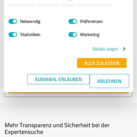
empfohlen wurden.
Rahmen Ihrer Nutzung der Dienste gesammelt haben.
Einwilligungsauswahl
Impressum
|
Datenschutzbestimmungen
14.671 Treffer
Notwendig
Präferenzen
zu Events & Entertainment in Deutschland
Statistiken
Marketing
Experten anzeigen
Details zeigen
ALLE ZULASSEN
74 Treffer
zu Events & Entertainment in Dormagen
AUSWAHL ERLAUBEN
ABLEHNEN
Experten anzeigen
Mehr Transparenz und Sicherheit bei der
Expertensuche