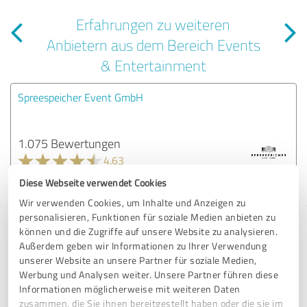
Erfahrungen zu weiteren
Anbietern aus dem Bereich Events
& Entertainment
Spreespeicher Event GmbH
1.075 Bewertungen
4.63
von
Diese Webseite verwendet Cookies
5
Wir verwenden Cookies, um Inhalte und Anzeigen zu
personalisieren, Funktionen für soziale Medien anbieten zu
Tipp: Die passenden Experten finden - mit
können und die Zugriffe auf unsere Website zu analysieren.
Außerdem geben wir Informationen zu Ihrer Verwendung
dem ExpertCompass
unserer Website an unsere Partner für soziale Medien,
Werbung und Analysen weiter. Unsere Partner führen diese
Fordern Sie kostenlos Angebote an, von Dienstleistern in ganz
Informationen möglicherweise mit weiteren Daten
Deutschland, die von anderen Kunden bereits bewertet und
zusammen, die Sie ihnen bereitgestellt haben oder die sie im