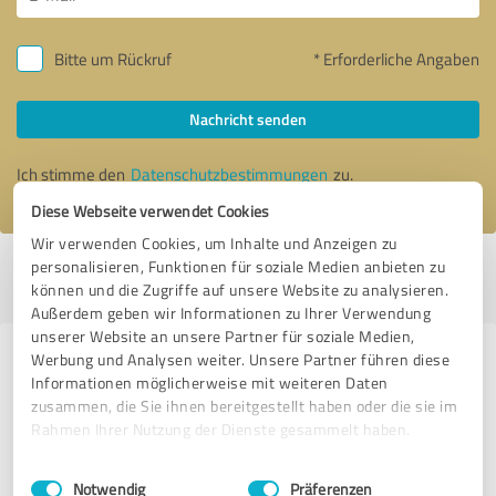
Bitte um Rückruf
* Erforderliche Angaben
Nachricht senden
Ich stimme den
Datenschutzbestimmungen
zu.
Diese Webseite verwendet Cookies
Wir verwenden Cookies, um Inhalte und Anzeigen zu
personalisieren, Funktionen für soziale Medien anbieten zu
Profil aktiv seit 12.10.2020 |
Letzte Aktualisierung: 25.01.2021
|
Profil
können und die Zugriffe auf unsere Website zu analysieren.
melden
Außerdem geben wir Informationen zu Ihrer Verwendung
unserer Website an unsere Partner für soziale Medien,
Werbung und Analysen weiter. Unsere Partner führen diese
Erfahrungen zu weiteren
Informationen möglicherweise mit weiteren Daten
Anbietern aus dem Bereich
zusammen, die Sie ihnen bereitgestellt haben oder die sie im
Coaching
Rahmen Ihrer Nutzung der Dienste gesammelt haben.
Einwilligungsauswahl
Impressum
|
Datenschutzbestimmungen
Robert Nytz
Notwendig
Präferenzen