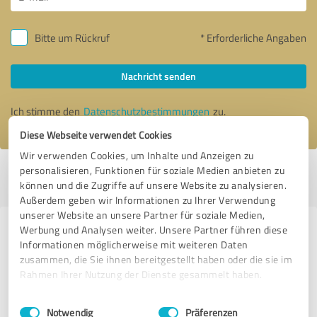
Bitte um Rückruf
* Erforderliche Angaben
Nachricht senden
Ich stimme den
Datenschutzbestimmungen
zu.
Diese Webseite verwendet Cookies
Wir verwenden Cookies, um Inhalte und Anzeigen zu
personalisieren, Funktionen für soziale Medien anbieten zu
Profil aktiv seit 06.08.2019 |
Letzte Aktualisierung: 07.08.2019
|
Profil
können und die Zugriffe auf unsere Website zu analysieren.
melden
Außerdem geben wir Informationen zu Ihrer Verwendung
unserer Website an unsere Partner für soziale Medien,
Werbung und Analysen weiter. Unsere Partner führen diese
Erfahrungen zu weiteren
Informationen möglicherweise mit weiteren Daten
Anbietern aus dem Bereich
zusammen, die Sie ihnen bereitgestellt haben oder die sie im
Coaching
Rahmen Ihrer Nutzung der Dienste gesammelt haben.
Einwilligungsauswahl
Impressum
|
Datenschutzbestimmungen
Daniel Oster
Notwendig
Präferenzen