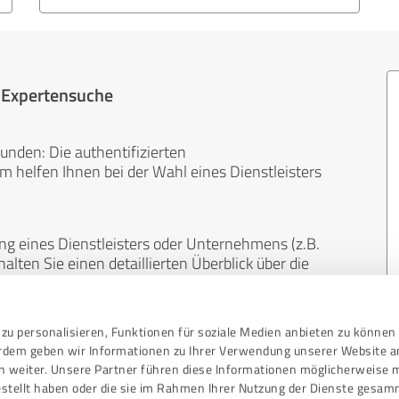
r Expertensuche
unden: Die authentifizierten
helfen Ihnen bei der Wahl eines Dienstleisters
ng eines Dienstleisters oder Unternehmens (z.B.
lten Sie einen detaillierten Überblick über die
len Bereichen.
zu personalisieren, Funktionen für soziale Medien anbieten zu können 
, unabhängig und neutral. Bewertungen von
erdem geben wir Informationen zu Ihrer Verwendung unserer Website a
gekauft werden und sind weder finanziell noch
n weiter. Unsere Partner führen diese Informationen möglicherweise 
stellt haben oder die sie im Rahmen Ihrer Nutzung der Dienste gesam