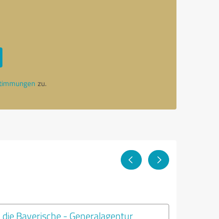
stimmungen
zu.
die Bayerische - Generalagentur