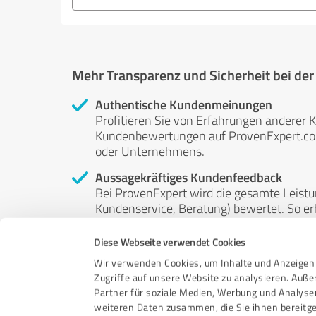
Mehr Transparenz und Sicherheit bei de
Authentische Kundenmeinungen
Profitieren Sie von Erfahrungen anderer K
Kundenbewertungen auf ProvenExpert.com 
oder Unternehmens.
Aussagekräftiges Kundenfeedback
Bei ProvenExpert wird die gesamte Leistu
Kundenservice, Beratung) bewertet. So erha
Service- und Dienstleistungsqualität in al
Diese Webseite verwendet Cookies
Unabhängige Bewertungen
Wir verwenden Cookies, um Inhalte und Anzeigen 
ProvenExpert ist grundsätzlich kostenlos
Zugriffe auf unsere Website zu analysieren. Auß
Kunden erfolgen freiwillig, können nicht 
Partner für soziale Medien, Werbung und Analyse
anderweitig beeinflussbar.
weiteren Daten zusammen, die Sie ihnen bereitge