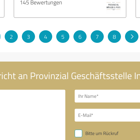
145 Bewertungen
2
3
4
5
6
7
8
icht an Provinzial Geschäftsstelle I
Bitte um Rückruf