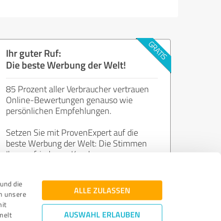
Ihr guter Ruf:
Die beste Werbung der Welt!
85 Prozent aller Verbraucher vertrauen
Online-Bewertungen genauso wie
persönlichen Empfehlungen.
Setzen Sie mit ProvenExpert auf die
beste Werbung der Welt: Die Stimmen
Ihrer zufriedenen Kunden.
und die
Jetzt kostenlos starten
ALLE ZULASSEN
n unsere
mit
AUSWAHL ERLAUBEN
melt