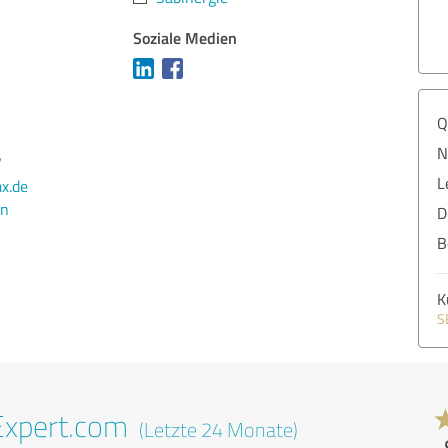
Soziale Medien
Q
N
7
L
x.de
en
D
B
K
S
Expert.com
(Letzte 24 Monate)