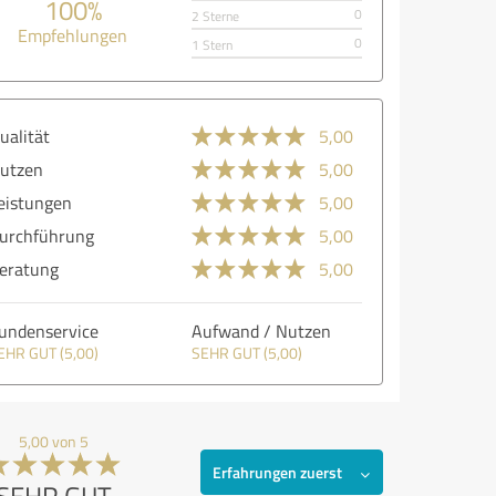
100%
0
2 Sterne
Empfehlungen
0
1 Stern
ualität
5,00
utzen
5,00
eistungen
5,00
urchführung
5,00
eratung
5,00
undenservice
Aufwand / Nutzen
EHR GUT (5,00)
SEHR GUT (5,00)
5,00 von 5
Erfahrungen zuerst
SEHR GUT