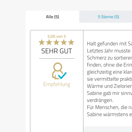
Alle (5)
5 Sterne (5)
5,00 von 5
Halt gefunden mit S
SEHR GUT
Letztes Jahr musste 
Schmerz zu sortiere
finden, ohne die Eri
gleichzeitig eine kl
sie vermittelte pra
Empfehlung
Wärme und Zielorient
Sabine gab mir sinnv
verdrängen.
Für Menschen, die n
Sabine wärmstens em