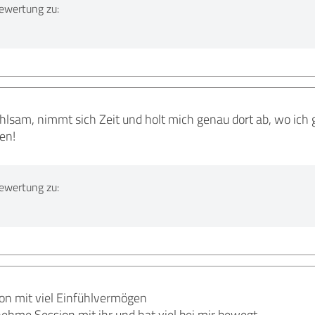
ewertung zu:
ühlsam, nimmt sich Zeit und holt mich genau dort ab, wo ich
en!
ewertung zu:
on mit viel Einfühlvermögen
ehme Session mit ihr und hat viel bei mir bewegt