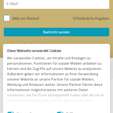
Bitte um Rückruf
* Erforderliche Angaben
Nachricht senden
Ich stimme den
Datenschutzbestimmungen
zu.
Diese Webseite verwendet Cookies
Wir verwenden Cookies, um Inhalte und Anzeigen zu
personalisieren, Funktionen für soziale Medien anbieten zu
Profil aktiv seit 14.06.2021 |
Letzte Aktualisierung: 07.06.2026
|
Profil
können und die Zugriffe auf unsere Website zu analysieren.
melden
Außerdem geben wir Informationen zu Ihrer Verwendung
unserer Website an unsere Partner für soziale Medien,
Werbung und Analysen weiter. Unsere Partner führen diese
Erfahrungen zu weiteren
Informationen möglicherweise mit weiteren Daten
Anbietern aus dem Bereich
zusammen, die Sie ihnen bereitgestellt haben oder die sie im
Rahmen Ihrer Nutzung der Dienste gesammelt haben.
Coaching
Einwilligungsauswahl
Impressum
|
Datenschutzbestimmungen