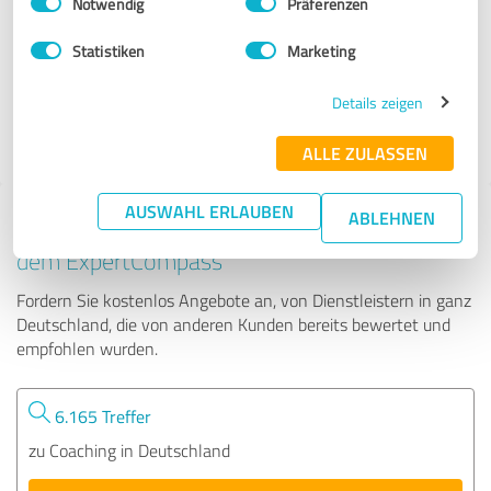
Notwendig
Präferenzen
Marc Hülsers
Statistiken
Marketing
140 Bewertungen
Details zeigen
4.88 von 5
ALLE ZULASSEN
AUSWAHL ERLAUBEN
ABLEHNEN
Tipp: Die passenden Experten finden - mit
dem ExpertCompass
Fordern Sie kostenlos Angebote an, von Dienstleistern in ganz
Deutschland, die von anderen Kunden bereits bewertet und
empfohlen wurden.
6.165 Treffer
zu Coaching in Deutschland